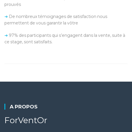
prouvés
➜
De nombreux témoignages de satisfaction nous
permettent de vous garantir la vôtre
➜
97% des participants qui s’engagent dans la vente, suite à
ce stage, sont satisfaits.
A PROPOS
ForVentOr